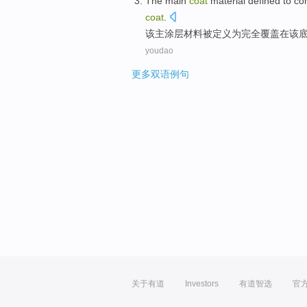
The
main
coat
material
defined
to
co
coat
.
该
主
涂层
材料
被定义
为
完全
覆盖
在该
youdao
更多双语例句
关于有道
Investors
有道智选
官