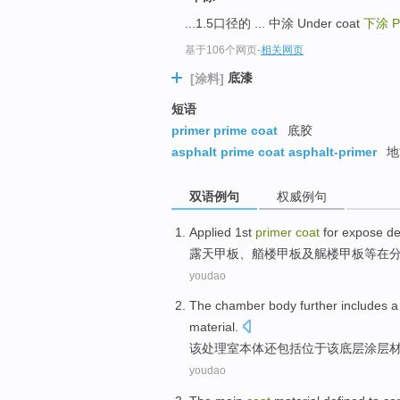
...1.5口径的 ... 中涂 Under coat
下涂
P
基于106个网页
-
相关网页
底漆
[涂料]
短语
primer prime coat
底胶
asphalt prime coat asphalt-primer
地
双语例句
权威例句
Applied 1st
primer
coat
for expose
de
露天
甲板
、
艏楼
甲板及
艉
楼甲板等
在
youdao
The
chamber
body
further
includes
material.
该
处理室
本体
还
包括
位于该
底层
涂层
youdao