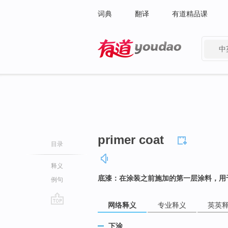
词典
翻译
有道精品课
中
有道 - 网易旗下搜索
primer coat
目录
释义
底漆：在涂装之前施加的第一层涂料，用
例句
网络释义
专业释义
英英
go
top
下涂