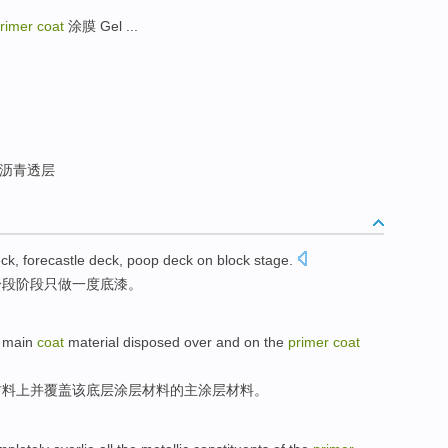
rimer coat
涂膜 Gel ...
沥青透层
ck
,
forecastle
deck
, poop
deck
on
block
stage
.
分段
阶段只做一度
底漆
。
a
main
coat
material
disposed
over
and
on the
primer
coat
材料
上
并
覆盖该底层涂层材料的
主
涂层材料。