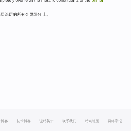
mpletely
overlie
all
the
metallic
constituents
of
the
primer
底层涂层
的
所有
金属
组分
上。
方博客
技术博客
诚聘英才
联系我们
站点地图
网络举报