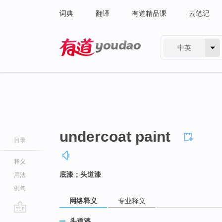
词典
翻译
有道精品课
云笔记
中英
有道 - 网易旗下搜索
undercoat paint
目录
释义
底漆；头道漆
用法
例句
网络释义
专业释义
go
头道漆