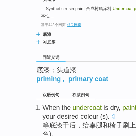
top
... Synthetic resin paint 合成树脂涂料
Undercoat p
本性 ...
基于443个网页
-
相关网页
底漆
衬底漆
同近义词
底漆；头道漆
priming
,
primary coat
双语例句
权威例句
When
the
undercoat
is
dry
,
pain
your
desired
colour
(s).
等
底漆
干后
，
给
桌
腿
和
椅子刷
上
色)。