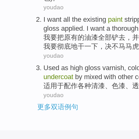
youdao
I
want
all
the
existing
paint
strip
gloss
applied.
I
want a thoroug
我
要
把
原有
的
油漆
全部
铲去，
并
我要
彻底
地
干
一下，
决不
马马虎
youdao
Used
as
high gloss varnish
,
col
undercoat
by mixed with
other
c
适用
于配作各种
清漆
、
色
漆
、
透
youdao
更多双语例句