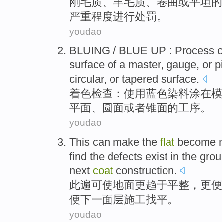
刚毛质
、
羊毛质
、
卷曲
或
平坦
的
严重
程度
进行
处罚
。
youdao
BLUING / BLUE UP :
Process
o
surface
of a master,
gauge
,
or
p
circular
, or
tapered
surface.
着色
检查
：
使用
蓝色
染料
涂
在模
平面
、
圆
面或者
锥面
的
工序
。
youdao
This
can
make
the
flat
become
find
the
defects
exist
in
the
grou
next
coat
construction
.
此
遍
可
使
地面
更
趋于
平整
，更
便
便
下
一面层
施工找平
。
youdao