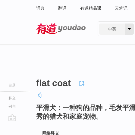
词典
翻译
有道精品课
云笔记
中英
有道 - 网易旗下搜索
flat coat
目录
释义
平滑犬：一种狗的品种，毛发平
例句
秀的猎犬和家庭宠物。
go
top
网络释义