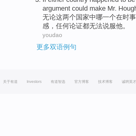
argument
could
make
Mr. Houg
无论
这两个
国家
中哪一个
在
时事
感
，任何
论证
都无法
说服他。
youdao
更多双语例句
关于有道
Investors
有道智选
官方博客
技术博客
诚聘英