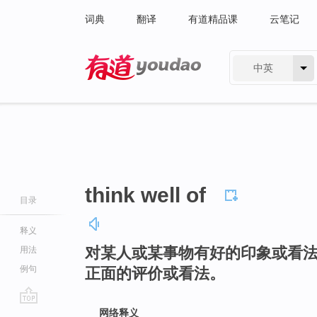
词典
翻译
有道精品课
云笔记
中英
有道 - 网易旗下搜索
think well of
目录
释义
对某人或某事物有好的印象或看
用法
例句
正面的评价或看法。
go
网络释义