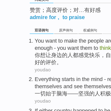
赞赏；高度评价；对…有好感
admire for
,
to praise
双语例句
原声例句
权威例句
You
want
to
make
the
people
ar
enough
-
you
want
them
to
think
你
想
让
身边
的
人
都
感觉
快乐，
自
好
的
评价
。
youdao
Everything
starts in
the
mind
-
r
themselves
and
see
themselves
一切
始于
脑海
——
坚强
的
人
积极
youdao
If either
country
happened to
be