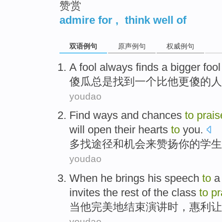
赞赏
admire for
,
think well of
双语例句
原声例句
权威例句
A
fool
always
finds
a
bigger
fool
傻瓜
总是
找到
一个
比
他
更
傻
的人
youdao
Find
ways
and
chances
to
prais
will
open their
hearts
to
you
.
多找
途径
和
机会
来
赞扬
你
的
学生
youdao
When
he
brings his
speech
to
a 
invites the rest of the
class
to
pr
当
他
完美地结束
演讲时
，
惠利
让
youdao