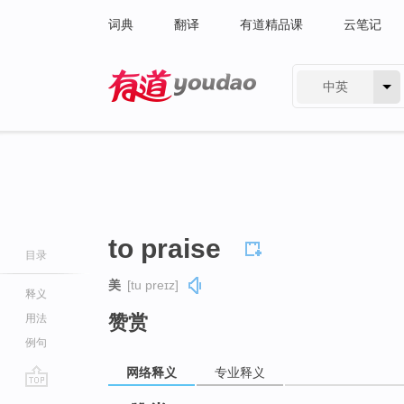
词典
翻译
有道精品课
云笔记
中英
有道 - 网易旗下搜索
to praise
目录
美
[tu preɪz]
释义
赞赏
用法
例句
网络释义
专业释义
go