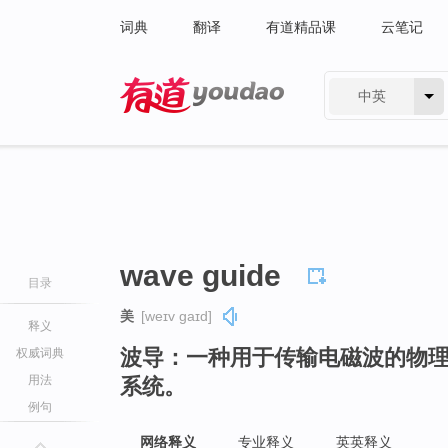
词典
翻译
有道精品课
云笔记
中英
有道 - 网易旗下搜索
wave guide
目录
美
[weɪv ɡaɪd]
释义
波导：一种用于传输电磁波的物
权威词典
用法
系统。
例句
网络释义
专业释义
英英释义