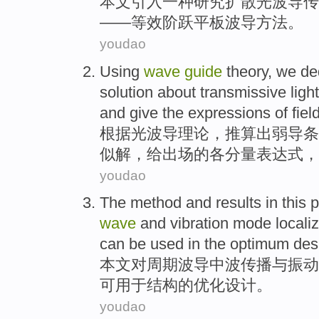
本文
引入一种
研究
扩散
光
波导
传
——
等效
阶跃
平板
波导
方法。
youdao
Using
wave
guide
theory
,
we de
solution
about
transmissive
light
and
give
the
expressions
of
fiel
根据
光
波导
理论
，
推算
出弱导条
似
解
，
给
出场
的
各
分量
表达式
，
youdao
The
method
and
results
in this 
wave
and
vibration mode
locali
can be
used in
the
optimum
des
本文
对
周期
波导
中波传播
与
振动
可
用于
结构
的
优化
设计
。
youdao