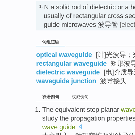
N
a solid rod of dielectric or a 
1.
usually of rectangular cross sec
guide microwaves 波导管
[elec
词组短语
optical waveguide
[计]光波导
rectangular waveguide
矩形波
dielectric waveguide
[电]介质
waveguide junction
波导接头
双语例句
权威例句
The
equivalent
step
planar
wav
study
the
propagation
propertie
wave
guide
.