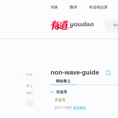
词典
翻译
有道精品课
中
有道 - 网易旗下搜索
non-wave-guide
目录
网络释义
释义
非波导
例句
非波导
基于1个网页
-
相关网页
go
top