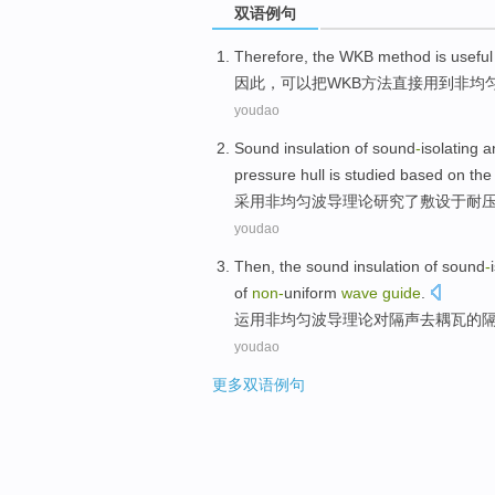
双语例句
Therefore
,
the WKB
method
is usefu
因此
，可以
把
WKB
方法
直接用到
非
均
youdao
Sound
insulation
of sound
-
isolating 
pressure hull is
studied
based
on th
采用
非均匀
波导
理论
研究了
敷设于耐
youdao
Then, the
sound
insulation
of
sound
-
of
non-
uniform
wave
guide
.
运用非均匀
波导
理论
对隔
声
去耦
瓦
的
youdao
更多双语例句