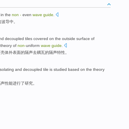
l
in the
non
-
even
wave
guide
.
匀
波导中。
and
decoupled
tiles
covered on the
outside
surface
of
e
theory
of
non-
uniform
wave
guide
.
压壳体
外表
面的
隔
声
去耦
瓦
的
隔
声特性。
isolating and
decoupled
tile
is
studied
based on the
theory
隔声性能
进行
了研究。