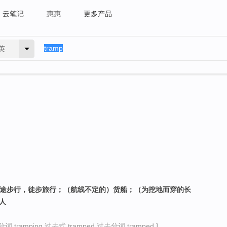
云笔记
惠惠
更多产品
英
长途步行，徒步旅行；（航线不定的）货船；（为挖地而穿的长
人
词 tramping 过去式 tramped 过去分词 tramped ]