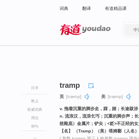
词典
翻译
有道精品课
中
有道 - 网易旗下搜索
tramp
目录
英
[træmp]
美
[træmp]
释义
v. 拖着沉重的脚步走，踩，踏；长途跋涉
权威词典
n. 流浪汉，流浪乞丐；沉重的脚步声；
用法
统靴底）金属片；铲尖；<贬>不正经的女
例句
【名】 （Tramp）（美）塔姆鄱（人名）
[ 复数 tramps 第三人称单数 tramps 现在分