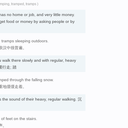
amping, tramped, tramps )
as no home or job, and very little money.
get food or money by asking people or by
tramps sleeping outdoors.
浪汉中很普遍。
walk there slowly and with regular, heavy
地缓缓行走; 踏
mped through the falling snow.
重地缓缓走着。
s the sound of their heavy, regular walking. 沉
f feet on the stairs.
声。