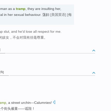
woman as a
tramp
, they are insulting her,
ral in her sexual behaviour. 荡妇
[美国英语]
[侮
p slut, and he'd lose all respect for me.
的妓女，不会对我有丝毫尊重。
词
例句
ramp
, a
street
urchin
—
Calumnies
!
是个
街头
顽童
——
诋毁
！