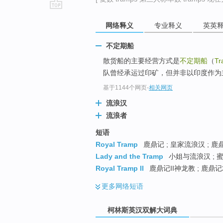
go
网络释义
专业释义
英英
top
不定期船
散货船的主要经营方式是
不定期船
（
Tr
队曾经承运过印矿，但并非以印度作为
基于1144个网页
-
相关网页
流浪汉
流浪者
短语
Royal Tramp
鹿鼎记 ; 皇家流浪汉 ; 鹿
Lady and the Tramp
小姐与流浪汉 ; 
Royal Tramp II
鹿鼎记II神龙教 ; 鹿鼎记
更多
网络短语
柯林斯英汉双解大词典