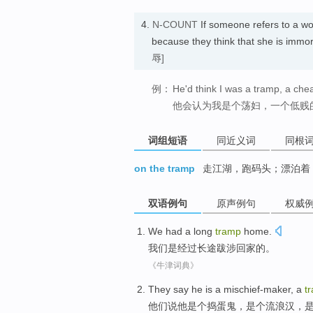
4.
N-COUNT
If someone refers to a 
because they think that she is immo
辱]
例：
He'd think I was a tramp, a chea
他会认为我是个荡妇，一个低贱
词组短语
同近义词
同根
on the tramp
走江湖，跑码头；漂泊着
双语例句
原声例句
权威
We
had
a long
tramp
home
.
我们
是经过
长途
跋涉回家的。
《牛津词典》
They
say
he
is a
mischief-maker
, a
t
他们
说
他
是个
捣蛋鬼
，
是个流浪汉
，