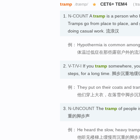
tramp
CET6+ TEM4
/træmp/
( tr
1.
N-COUNT
A
tramp
is a person who h
Tramps go from place to place, and 
doing casual work. 流浪汉
例：
Hypothermia is common among 
体温过低症在那些露宿户外的流
2.
V-T/V-I
If you
tramp
somewhere, you 
steps, for a long time. 脚步沉重
例：
They put on their coats and tra
他们穿上大衣，在落雪中脚步沉
3.
N-UNCOUNT
The
tramp
of people i
重的脚步声
例：
He heard the slow, heavy tramp o
他听见楼梯上缓慢而沉重的脚步