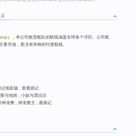
释义
amp
），本公司散货船队的航线涵盖全球各个洋区。公司船
主要市场，更没有所称的印度航线。
鼎记电影版 ; 新鹿鼎记
蜜斯与地痞 ; 小姐与漂泊汉
2神龙教 ; 神龙教主 ; 鹿鼎记