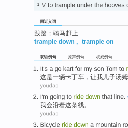
V
to trample under the hoove
1.
同近义词
践踏；骑马赶上
trample down
,
trample on
双语例句
原声例句
权威例句
I
t's a go kart for my son Tom to
这
是一辆卡丁车，让我儿子汤姆
youdao
I'm
going to
ride
down
that
line
.
我会
沿着
这
条线
。
youdao
Bicycle
ride
down
a mountain ro