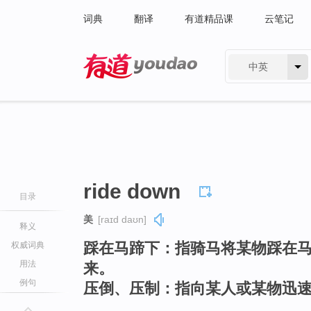
词典
翻译
有道精品课
云笔记
中英
有道 - 网易旗下搜索
ride down
目录
美
[raɪd daʊn]
释义
踩在马蹄下：指骑马将某物踩在
权威词典
用法
来。
例句
压倒、压制：指向某人或某物迅