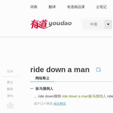
词典
翻译
有道精品课
云笔记
中英
有道 - 网易旗下搜索
ride down a man
目录
网络释义
释义
纵马撞倒人
翻译
例句
... ride down撞倒
ride down a man
纵马撞倒人
rid
基于11个网页
-
相关网页
go