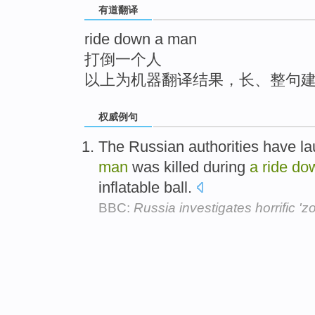
有道翻译
top
ride down a man
打倒一个人
以上为机器翻译结果，长、整句
权威例句
The Russian authorities have la
man
was killed during
a
ride
do
inflatable ball.
BBC:
Russia investigates horrific 'z