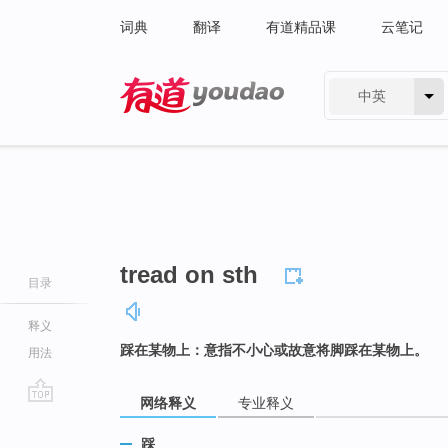
词典
翻译
有道精品课
云笔记
中英
有道 - 网易旗下搜索
tread on sth
目录
释义
踩在某物上：意指不小心或故意将脚踩在某物上。
用法
网络释义
专业释义
go
top
踩