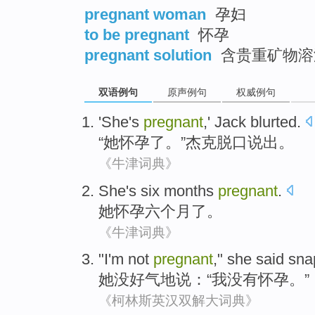
pregnant woman
孕妇
to be pregnant
怀孕
pregnant solution
含贵重矿物溶
双语例句
原声例句
权威例句
'
She
's
pregnant
,'
Jack
blurted
.
“
她
怀孕
了。”
杰克
脱口说出
。
《牛津词典》
She
's
six
months
pregnant
.
她
怀孕
六
个月
了。
《牛津词典》
"
I'm
not
pregnant
,"
she
said
sna
她
没好气
地
说
：“
我
没有
怀孕
。”
《柯林斯英汉双解大词典》