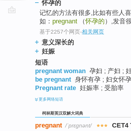
怀孕的
记忆的方法有很多,比如有些人
go
如：
pregnant
（
怀孕的
）,发音
top
基于2257个网页
-
相关网页
意义深长的
妊娠
短语
pregnant woman
孕妇 ; 产妇 ; 
be pregnant
身怀有孕 ; 妇女怀孕 
Pregnant rate
妊娠率 ; 受胎率
更多
网络短语
柯林斯英汉双解大词典
pregnant
CET4
/ˈprɛɡnənt/