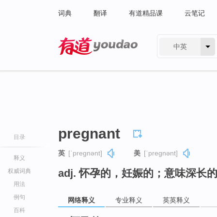
词典
翻译
有道精品课
云笔记
中英
有道 - 网易旗下搜索
pregnant
目录
英
[ˈpreɡnənt]
美
[ˈpreɡnənt]
释义
adj. 怀孕的，妊娠的；意味深长
权威词典
用法
例句
网络释义
专业释义
英英释义
百科