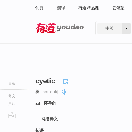
词典
翻译
有道精品课
云笔记
中英
有道 - 网易旗下搜索
cyetic
目录
英
[saɪˈetɪk]
释义
adj. 怀孕的
用法
网络释义
go
top
短语