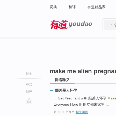
词典
翻译
有道精品课
中
有道 - 网易旗下搜索
make me alien pregna
目录
网络释义
释义
跟外星人怀孕
翻译
... Get Pregnant with 跟某人怀孕
Make
Everyone Here 叫朋友都来家里 ...
go
基于160个网页
-
相关网页
top