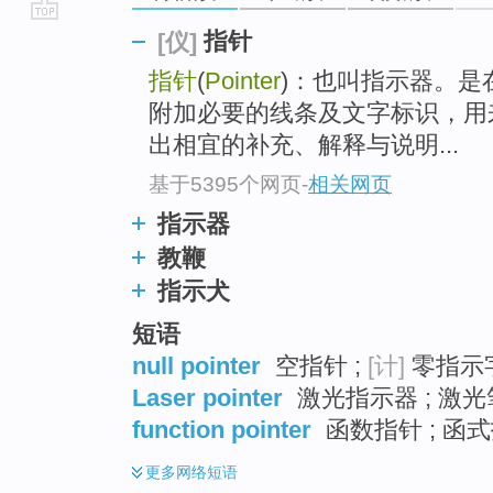
go
指针
[仪]
top
指针
(
Pointer
)：也叫指示器。是
附加必要的线条及文字标识，用
出相宜的补充、解释与说明...
基于5395个网页
-
相关网页
指示器
教鞭
指示犬
短语
null pointer
空指针 ;
[计]
零指示
Laser pointer
激光指示器 ; 激光
function pointer
函数指针 ; 函式
更多
网络短语