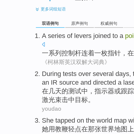
更多
词组短语
双语例句
原声例句
权威例句
A series of
levers
joined to
a
poi
一系列
控制
杆
连着
一
枚
指针
，在
《柯林斯英汉双解大词典》
During
tests
over several days
,
an
IR
source
and
directed
a
las
在
几天
的
测试
中，
指示器
或
跟踪
激光束
击中目标。
youdao
She
tapped
on
the
world
map
w
她
用
教鞭
轻点在
那
张世界
地图
上