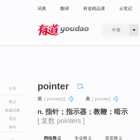
词典
翻译
有道精品课
云笔记
中英
有道 - 网易旗下搜索
pointer
目录
英
[ˈpɔɪntə(r)]
美
[ˈpɔɪntər]
释义
n. 指针；指示器；教鞭；暗示
权威词典
用法
[ 复数 pointers ]
例句
网络释义
专业释义
英英释义