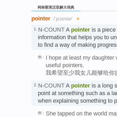
柯林斯英汉双解大词典
pointer
/ˈpɔɪntə/
N-COUNT
A
pointer
is a piece
1.
information that helps you to un
to find a way of making pro
I hope at least my daughter
例：
useful pointers.
我希望至少我女儿能够给你
N-COUNT
A
pointer
is a long s
2.
point at something such as a la
when explaining something t
She tapped on the world map
例：