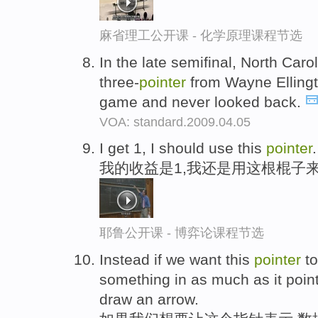
麻省理工公开课 - 化学原理课程节选
In the late semifinal, North Caro
three-
pointer
from Wayne Ellingt
game and never looked back.
VOA: standard.2009.04.05
I get 1, I should use this
pointer
.
我的收益是1,我还是用这根棍子
耶鲁公开课 - 博弈论课程节选
Instead if we want this
pointer
to
something in as much as it points
draw an arrow.