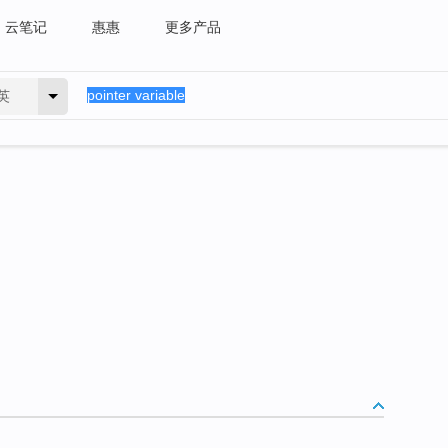
云笔记
惠惠
更多产品
英