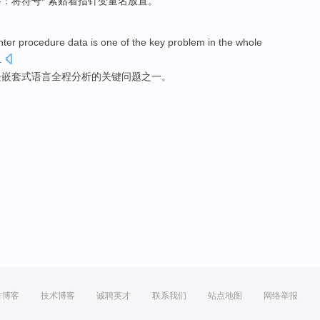
格
：将符号* 紧贴
着
指针
变量名
放置
。
nter
procedure
data
is
one
of
the
key
problem
in the
whole
.
是
嵌套式
语言
全程
分析的
关键
问题
之一
。
方博客
技术博客
诚聘英才
联系我们
站点地图
网络举报