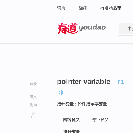
词典
翻译
有道精品课
中
有道 - 网易旗下搜索
pointer variable
目录
释义
指针变量；[计] 指示字变量
例句
网络释义
专业释义
go
top
指针变量