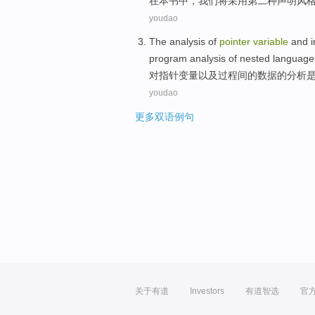
在
本书
中，
我们
将
采用
第二
种声明
风
youdao
The
analysis
of
pointer
variable
and
i
program
analysis of
nested
language
对
指针
变量
以及
过程
间
的
数据
的
分析
youdao
更多双语例句
关于有道
Investors
有道智选
官