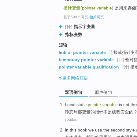
指针变量
(
pointer variable
) 是用来存
基于599个网页
-
相关网页
指示字变量
[计]
指标变数
短语
link or pointer variable
连接或指针变量
temporary pointer variable
[计]
暂时
pointer variable qualification
[计]
指
更多
网络短语
双语例句
原声例句
Local
static
pointer
variable
is not
thr
静态
局部
变量
的
指针
不是
线程
安全
的
youdao
In
this book
we
use
the second
style