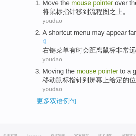
Move the
mouse
pointer
over t
将
鼠标
指针移到
流程图之上。
youdao
A shortcut
menu
may appear
fa
右键
菜单
有时
会
距离
鼠标
非常远
youdao
Moving
the
mouse
pointer
to
a 
移动
鼠标
指针
到
屏幕上
给定
的
位
youdao
更多双语例句
关于有道
Investors
有道智选
官方博客
技术博客
诚聘英