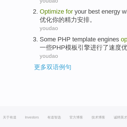
youdao
Optimize
for
your
best energy 
优化
你
的
精力
安排。
youdao
Some
PHP
template
engines
op
一些
PHP
模板
引擎
进行
了
速度
youdao
更多双语例句
关于有道
Investors
有道智选
官方博客
技术博客
诚聘英