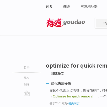
词典
翻译
有道精品课
中
有道 - 网易旗下搜索
optimize for quick re
目录
网络释义
释义
优化快速移除
翻译
在这个优盘上点右键，选择"属性"，打
（
Optimize for quick removal
），一个
go
基于24个网页
-
相关网页
top