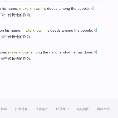
n
his
name
,
make
known
his deeds
among
the
people.
万民中
传扬他
的
作为。
on
his
name
:
make
known
his
deeds
among
the
people.
万民
中传扬他
的
作为。
ame
;
make
known
among
the nations what
he
has done.
万民中
传扬
他
的作为。
方博客
技术博客
诚聘英才
联系我们
站点地图
网络举报