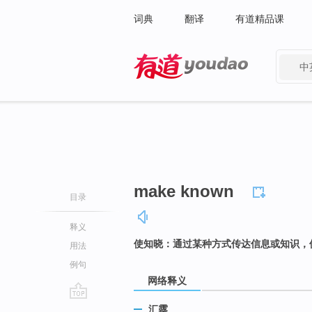
词典
翻译
有道精品课
中
有道 - 网易旗下搜索
make known
目录
释义
使知晓：通过某种方式传达信息或知识，
用法
例句
网络释义
go
汇露