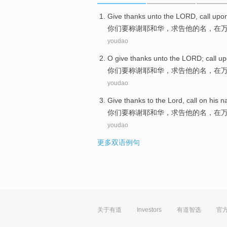
Give thanks unto
the LORD
,
call upo
你们要
称谢
耶和华
，
求告
他
的
名
，
在
youdao
O give thanks unto
the LORD
; call
up
你们要
称谢
耶和华
，求告
他
的
名
，
在
youdao
Give thanks
to
the Lord
, call
on
his
n
你们
要称谢
耶和华
，求告
他
的
名
，
在
youdao
更多双语例句
关于有道
Investors
有道智选
官