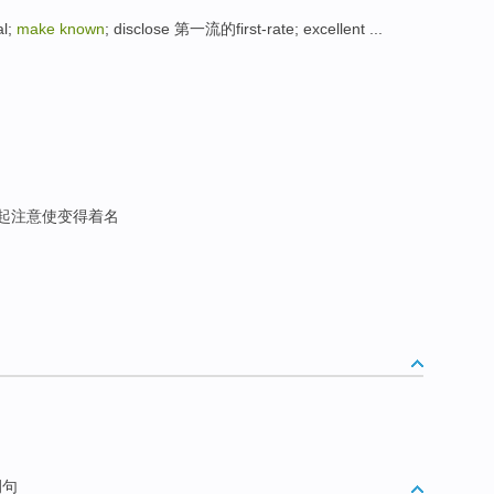
al;
make known
; disclose 第一流的first-rate; excellent ...
; 引起注意使变得着名
例句