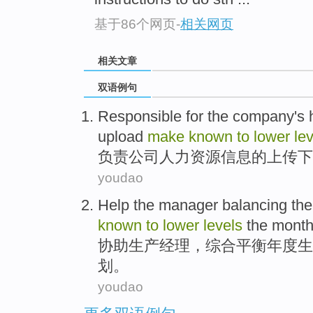
基于86个网页
-
相关网页
相关文章
双语例句
Responsible for
the
company's
upload
make
known
to
lower
le
负责
公司
人力
资源
信息
的
上传下
youdao
Help
the
manager
balancing
the
known
to
lower
levels
the month
协助
生产
经理
，综合
平衡
年度
生
划
。
youdao