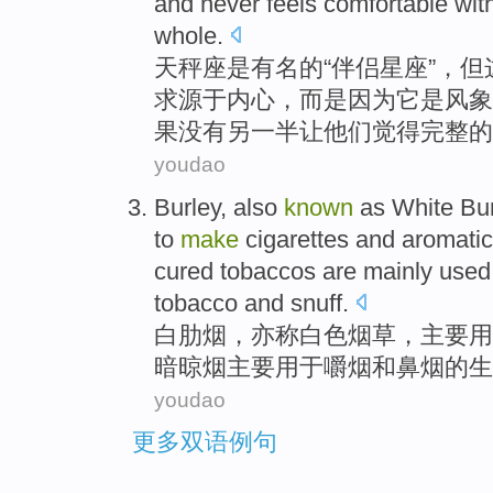
and
never
feels
comfortable
wit
whole
.
天秤座
是
有名
的
“
伴侣
星座
”，
但
求
源于
内心
，而是因为
它
是
风
象
果没有
另一半
让
他们觉得完整的
youdao
Burley
,
also
known
as
White
Bu
to
make
cigarettes
and
aromatic
cured
tobaccos are
mainly
used
tobacco
and
snuff.
白肋烟
，
亦
称
白色
烟草
，
主要
用
暗
晾烟
主要
用于
嚼
烟
和鼻烟
的
生
youdao
更多双语例句