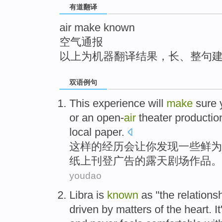
有道翻译
top
air make known
空气通报
以上为机器翻译结果，长、整句
双语例句
This
experience
will
make
sure
or
an open-
air
theater
productio
local
paper
.
这样
的
经历
会
让
你
发现
一些鲜为
纸
上刊登广告
的
露天
剧场
作品
。
youdao
Libra
is
known
as
"the
relations
driven by
matters
of the
heart
.
It