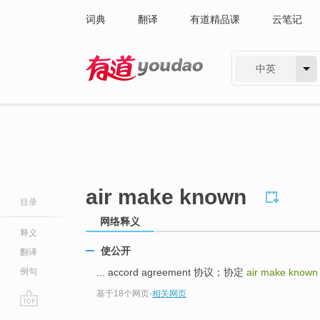
词典
翻译
有道精品课
云笔记
中英
有道 - 网易旗下搜索
air make known
目录
网络释义
释义
使公开
翻译
例句
... accord agreement 协议；协定
air make know
基于18个网页
-
相关网页
go