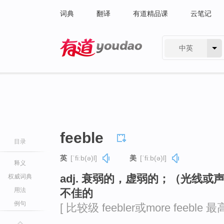
词典
翻译
有道精品课
云笔记
中英
有道 - 网易旗下搜索
feeble
目录
英
[ˈfiːb(ə)l]
美
[ˈfiːb(ə)l]
释义
adj. 衰弱的，虚弱的；（光线
权威词典
用法
不佳的
例句
[ 比较级 feebler或more feeble 最高级