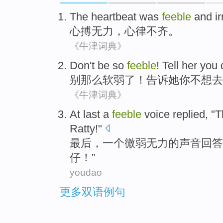
The heartbeat
was
feeble
and
i
心
搏
无力
，心律不齐。
《牛津词典》
Don
't
be so
feeble
!
Tell
her
you
别
那么
软弱了
！
告诉
她
你
不想
去
《牛津词典》
At last
a
feeble
voice
replied
, "
T
Ratty
!"
最后
，
一个
微弱无力
的
声音
回答
仔
！”
youdao
更多双语例句