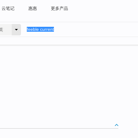
云笔记
惠惠
更多产品
英