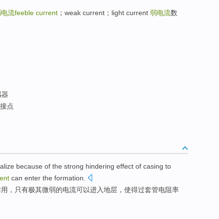
电流feeble current
；weak current；light current
弱电流
数
感器
接点
alize
because
of
the
strong
hindering
effect
of
casing
to
ent
can
enter the
formation
.
作用
，
只有
极其微弱
的电流
可以
进入
地层
，使得过套管
电阻率