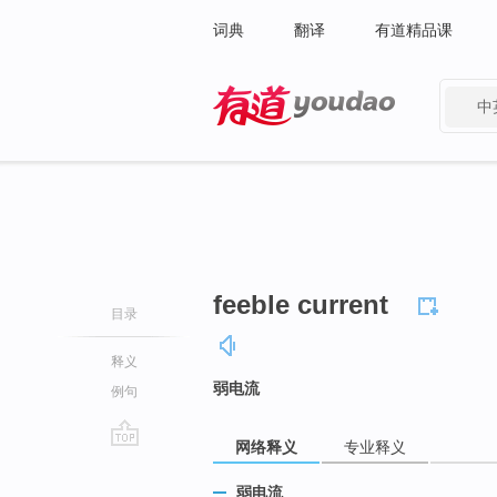
词典
翻译
有道精品课
中
有道 - 网易旗下搜索
feeble current
目录
释义
弱电流
例句
网络释义
专业释义
go
top
弱电流