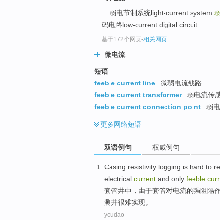
... 弱电节制系统light-current system
弱
码电路low-current digital circuit ...
基于172个网页
-
相关网页
微电流
短语
feeble current line
微弱电流线路
feeble current transformer
弱电流传
feeble current connection point
弱电
更多
网络短语
双语例句
权威例句
Casing
resistivity
logging
is hard to
re
electrical
current
and
only
feeble
curr
套
管井中，
由于
套管
对
电流
的
强
阻隔
测井
很难
实现
。
youdao