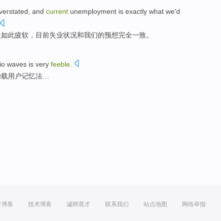
verstated
,
and
current
unemployment
is
exactly
what
we
'd
复
如此
疲软，
目前
失业
状况和
我们
的
预想
完全
一致。
io
waves is
very
feeble
.
加载用户记忆法…
方博客
技术博客
诚聘英才
联系我们
站点地图
网络举报