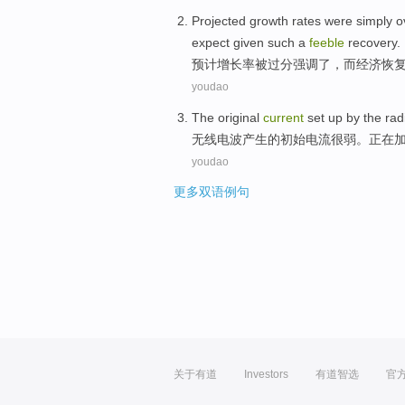
Projected
growth rates
were
simply o
expect given
such
a
feeble
recovery
.
预计
增长率
被
过分
强调了，
而
经济恢
youdao
The
original
current
set up by
the
rad
无线电波
产生
的
初始
电流
很
弱
。正在
youdao
更多双语例句
关于有道
Investors
有道智选
官