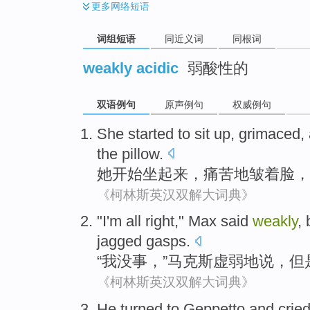
更多
网络短语
词组短语
同近义词
同根词
weakly acidic
弱酸性的
双语例句
原声例句
权威例句
She
started to
sit
up
,
grimaced
,
the pillow
.
她
开始
坐
起来
，
痛苦地皱着脸
，
《柯林斯英汉双解大词典》
"
I
'm all right
,"
Max
said
weakly
,
jagged gasps
.
“
我
没事
，”
马克斯
虚弱地
说
，
但
《柯林斯英汉双解大词典》
He
turned to
Geppetto
and
crie