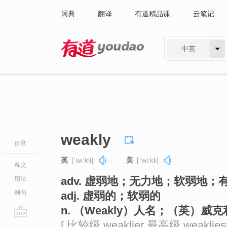
词典
翻译
有道精品课
云笔记
中英
有道 - 网易旗下搜索
weakly
目录
英
[ˈwiːkli]
美
[ˈwiːkli]
释义
adv. 虚弱地；无力地；软弱地；
用法
例句
adj. 虚弱的；软弱的
n. （Weakly）人名；（英）威克
[ 比较级 weaklier 最高级 weakliest
go