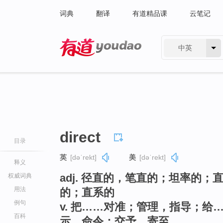
词典
翻译
有道精品课
云笔记
中英
有道 - 网易旗下搜索
direct
目录
英
[dəˈrekt]
美
[dəˈrekt]
释义
adj. 径直的，笔直的；坦率的
权威词典
用法
的；直系的
例句
v. 把……对准；管理，指导；
百科
示，命令；交予，寄至