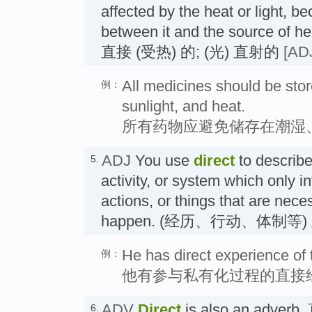
affected by the heat or light, b
between it and the source of heat
直接 (受热) 的; (光) 直射的
[AD
All medicines should be stor
例：
sunlight, and heat.
所有药物应避免储存在潮湿
ADJ
You use
direct
to describe
5.
activity, or system which only i
actions, or things that are nece
happen. (经历、行动、体制等
He has direct experience of t
例：
他有参与私有化过程的直接
ADV
Direct
is also an adver
6.