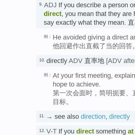
ADJ
If you describe a person or
9.
direct
, you mean that they are
say exactly what they mean.
He avoided giving a direct a
例：
他回避作出直截了当的回答
directly
ADV
直率地
[ADV after
10.
At your first meeting, explai
例：
hope to achieve.
第一次会面时，简明扼要、
目标。
→ see also
direction
,
directly
11.
V-T
If you
direct
something
at
12.