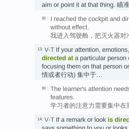
aim or point it at that thing. 瞄
I reached the cockpit and dir
例：
without effect.
我进入驾驶舱，把灭火器对
V-T
If your attention, emotions
13.
directed
at
a particular person 
focusing them on that perso
情或者行动) 集中于…
The learner's attention needs
例：
features.
学习者的注意力需要集中在
V-T
If a remark or look
is dire
14.
says something to you or loo