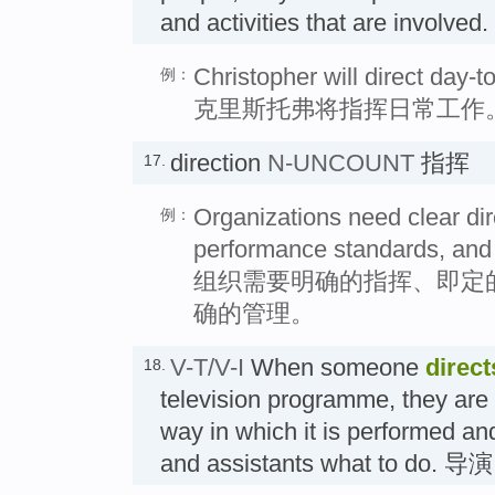
and activities that are involve
Christopher will direct day-t
例：
克里斯托弗将指挥日常工作
direction
N-UNCOUNT
指挥
17.
Organizations need clear dire
例：
performance standards, and 
组织需要明确的指挥、即定
确的管理。
V-T/V-I
When someone
direct
18.
television programme, they are 
way in which it is performed and 
and assistants what to do. 导演