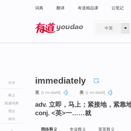
词典
翻译
有道精品课
云笔记
中英
有道 - 网易旗下搜索
immediately
目录
英
[ɪˈmiːdiətli]
美
[ɪˈmiːdiətli]
释义
adv. 立即，马上；紧接地，紧靠
权威词典
用法
conj. <英>一……就
例句
网络释义
专业释义
英英释义