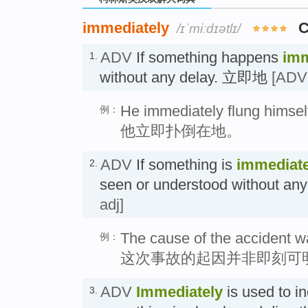
immediately
C
/ɪˈmiːdɪətlɪ/
ADV
If something happens
imm
1.
without any delay. 立即地
[ADV 
He immediately flung himself 
例：
他立即扑倒在地。
ADV
If something is
immediate
2.
seen or understood without a
adj]
The cause of the accident w
例：
这次事故的起因并非即刻可
ADV
Immediately
is used to i
3.