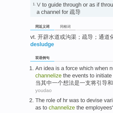
V
to guide through or as if thro
1.
a channel for 疏导
同近义词
同根词
vt. 开辟水道或沟渠；疏导；通道
desludge
双语例句
An
idea
is
a force
which
when
n
channelize
the
events
to initiat
当
其中
一
个
想法
是
一支
将
引导
和
youdao
The
role
of
hr
was
to
devise
var
as
to
channelize
the
employees