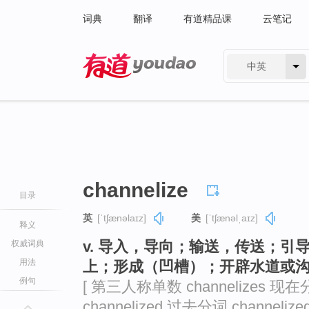
词典
翻译
有道精品课
云笔记
中英
有道 - 网易旗下搜索
channelize
目录
英
[ˈtʃænəlaɪz]
美
[ˈtʃænəlˌaɪz]
释义
v. 导入，导向；输送，传送；
权威词典
用法
上；形成（凹槽）；开辟水道或沟渠（
例句
[ 第三人称单数 channelizes 现在分
channelized 过去分词 channelized