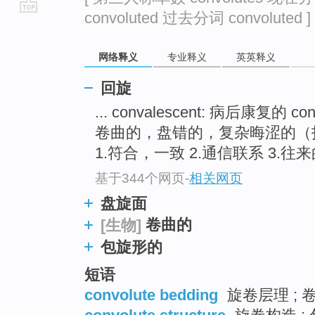
convoluted 过去分词 convoluted ]
go
top
网络释义
专业释义
英英释义
回旋
... convalescent: 病后康复的 co
卷曲的，盘错的，复杂晦涩的（指思想上
1.符合，一致 2.通信联系 3.往来的
基于344个网页
-
相关网页
盘旋面
卷曲的
[生物]
包旋形的
短语
convolute bedding
旋卷层理 ; 卷