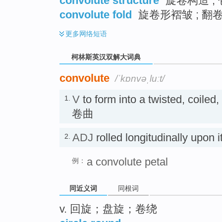
convolute structure
旋卷构造 ;
convolute fold
旋卷形褶皱 ; 翻
更多
网络短语
柯林斯英汉双解大词典
convolute
/ˈkɒnvəˌluːt/
V
to form into a twisted, coiled
1.
卷曲
ADJ
rolled longitudinally upo
2.
a convolute petal
例：
同近义词
同根词
v. 回旋；盘旋；卷绕