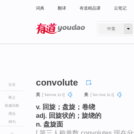
词典
翻译
有道精品课
云笔记
中英
有道 - 网易旗下搜索
convolute
目录
英
[ˈkɒnvəˌluːt]
美
[ˈkɑːnvəˌluːt]
释义
v. 回旋；盘旋；卷绕
权威词典
用法
adj. 回旋状的；旋绕的
例句
n. 盘旋面
[ 第三人称单数 convolutes 现在分词