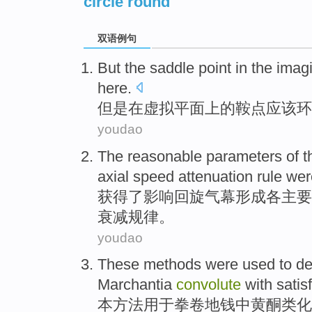
circle round
双语例句
But
the
saddle
point
in
the
imag
here
.
但是
在
虚拟
平面
上的
鞍
点
应该
环
youdao
The
reasonable
parameters
of
t
axial
speed
attenuation
rule we
获得
了
影响
回旋
气幕形成各主要
衰减
规律。
youdao
These
methods
were
used to
de
Marchantia
convolute
with satis
本
方法
用于
拳卷地钱
中
黄酮类
化