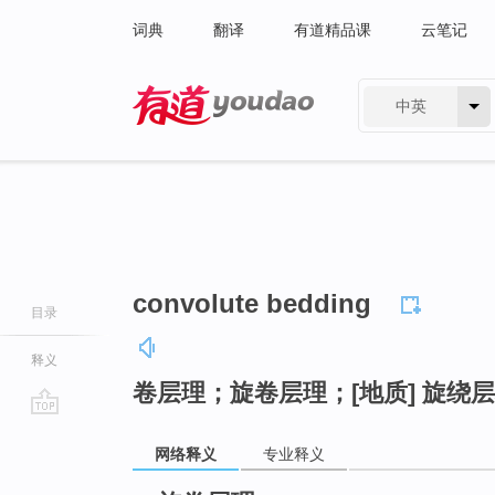
词典
翻译
有道精品课
云笔记
中英
有道 - 网易旗下搜索
convolute bedding
目录
释义
卷层理；旋卷层理；[地质] 旋绕
go
网络释义
专业释义
top