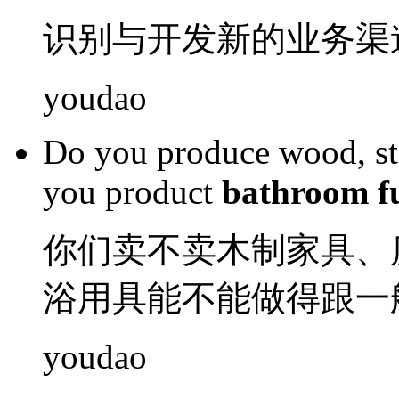
识别
与
开发
新的
业务
渠
youdao
Do
you
produce wood
, s
you product
bathroom
f
你们
卖不卖
木制
家具
、
浴
用具
能不能
做得跟一
youdao