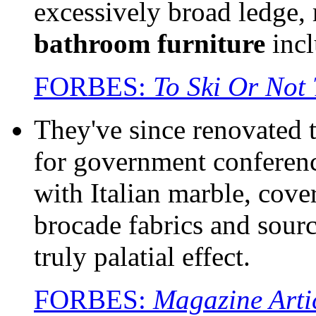
excessively broad ledge,
bathroom
furniture
incl
FORBES:
To Ski Or Not 
They've since renovated 
for government conferenc
with Italian marble, cove
brocade fabrics and sour
truly palatial effect.
FORBES:
Magazine Arti