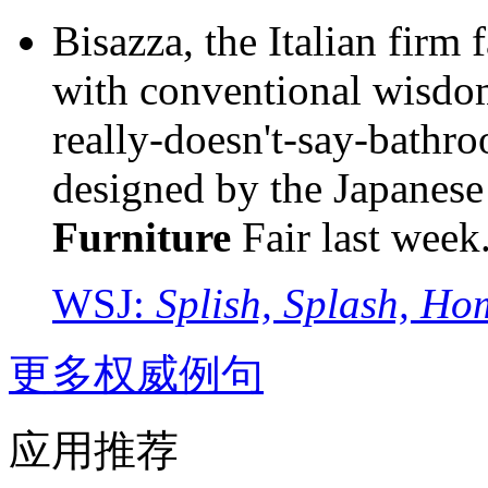
Bisazza, the Italian firm 
with conventional wisdo
really-doesn't-say-bathro
designed by the Japanese 
Furniture
Fair last week
WSJ:
Splish, Splash, Ho
更多权威例句
应用推荐