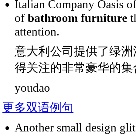
Italian
Company
Oasis
of
of
bathroom
furniture
t
attention
.
意大利
公司
提供
了
绿洲
得
关注
的
非常
豪华
的
集
youdao
更多双语例句
Another small design gli