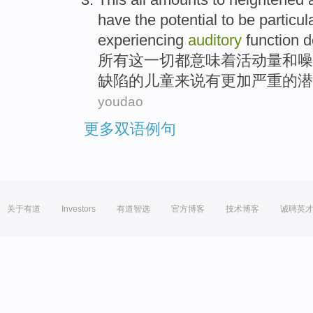
have
the
potential
to
be
particul
experiencing
auditory
function
d
所有
这
一切都
意味着活动量
和
噪
缺陷
的
儿童
来说
有
更加
严重
的
潜
youdao
更多双语例句
关于有道
Investors
有道智选
官方博客
技术博客
诚聘英