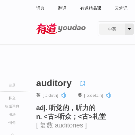
词典
翻译
有道精品课
云笔记
中英
有道 - 网易旗下搜索
auditory
目录
英
[ˈɔːdətri]
美
[ˈɔːdətɔːri]
释义
adj. 听觉的，听力的
权威词典
用法
n. <古>听众；<古>礼堂
例句
[ 复数 auditories ]