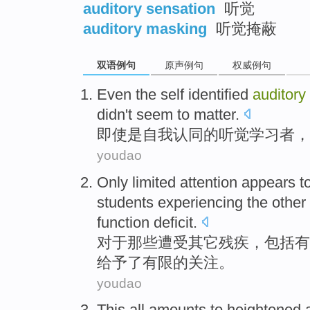
auditory sensation
听觉
auditory masking
听觉掩蔽
双语例句
原声例句
权威例句
Even
the
self
identified
auditory
didn
't
seem to
matter
.
即使
是
自我
认同
的
听觉
学习者
，
youdao
Only
limited
attention
appears t
students
experiencing
the
other
function
deficit
.
对于
那些
遭受
其它
残疾
，
包括
有
给予
了
有限
的
关注
。
youdao
This
all
amounts
to heightened a