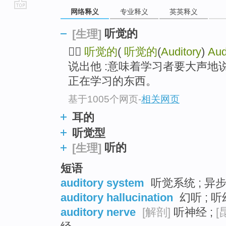
网络释义
专业释义
英英释义
go
top
听觉的
[生理]

听觉的
(
听觉的
(
Auditory
)
Aud
说出他 :意味着学习者要大声地
正在学习的东西。
基于1005个网页
-
相关网页
耳的
听觉型
听的
[生理]
短语
auditory system
听觉系统 ; 异
auditory hallucination
幻听 ; 
auditory nerve
[解剖]
听神经 ;
[