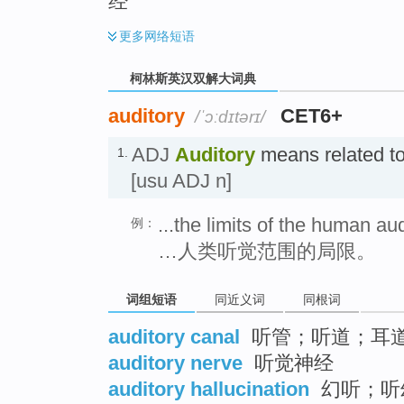
经
更多
网络短语
柯林斯英汉双解大词典
auditory
CET6+
/ˈɔːdɪtərɪ/
ADJ
Auditory
means related 
1.
[usu ADJ n]
...the limits of the human au
例：
…人类听觉范围的局限。
词组短语
同近义词
同根词
auditory canal
听管；听道；耳道（等于
auditory nerve
听觉神经
auditory hallucination
幻听；听