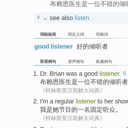
布赖恩医生是一位不错的倾
→ see also
listen
3.
词组短语
同近义词
同根词
good listener
好的倾听者
双语例句
原声例句
权威例句
Dr. Brian
was
a
good
listener
.
布赖恩
医生
是
一位
不错
的
倾听者
《柯林斯英汉双解大词典》
I'm
a
regular
listener
to
her
sho
我
是
她
节目
的
一名
固定
听众
。
《柯林斯英汉双解大词典》