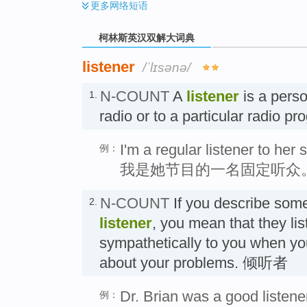
更多
网络短语
柯林斯英汉双解大词典
listener
/ˈlɪsənə/
N-COUNT
A
listener
is a perso
1.
radio or to a particular radio
I'm a regular listener to her 
例：
我是她节目的一名固定听众
N-COUNT
If you describe som
2.
listener
, you mean that they lis
sympathetically to you when you
about your problems. 倾听者
Dr. Brian was a good listene
例：