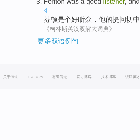
Fenton
was a
good
listener
, an
芬顿
是个
好
听众
，
他
的
提问
切中
《柯林斯英汉双解大词典》
更多双语例句
关于有道
Investors
有道智选
官方博客
技术博客
诚聘英