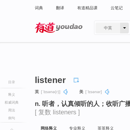
词典
翻译
有道精品课
云笔记
中英
有道 - 网易旗下搜索
listener
目录
英
[ˈlɪsənə(r)]
美
[ˈlɪsənər]
释义
n. 听者，认真倾听的人；收听广
权威词典
用法
[ 复数 listeners ]
例句
网络释义
专业释义
英英释义