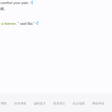
o
comfort
your
pain
.
的
痛
。
e
a
listener
, " said
Bai
."
。
方博客
技术博客
诚聘英才
联系我们
站点地图
网络举报