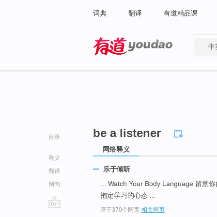
词典
翻译
有道精品课
中
有道 - 网易旗下搜索
be a listener
目录
网络释义
释义
乐于倾听
翻译
... Watch Your Body Language
例句
抱定学习的心态 ...
基于370个网页
-
相关网页
go