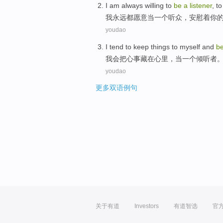
I am
always
willing to
be
a
listener
, t
我
永远都
愿意
当
一个
听众
，
安慰着
你
youdao
I tend
to keep
things
to
myself
and
b
我会
把
心事藏
在
心里
，
当
一个
倾听者
youdao
更多双语例句
关于有道
Investors
有道智选
官