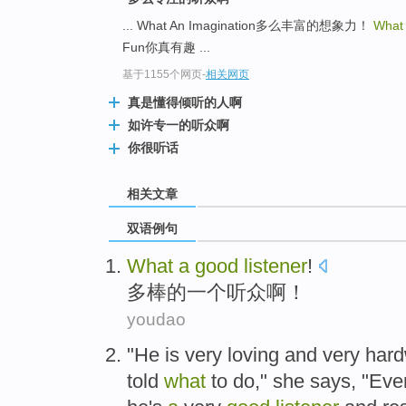
... What An Imagination多么丰富的想象力！
What 
Fun你真有趣 ...
基于1155个网页
-
相关网页
真是懂得倾听的人啊
如许专一的听众啊
你很听话
相关文章
双语例句
What
a
good
listener
!
多
棒
的
一个
听众
啊！
youdao
"
He
is very loving
and
very har
told
what
to
do
,"
she
says
, "
Eve