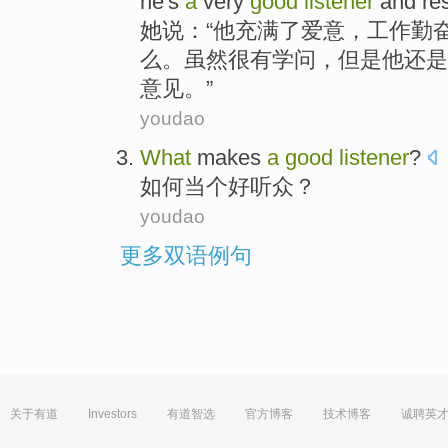
he
's
a
very
good
listener
and re
她
说
：“
他
充满
了爱意，工作
勤
么
。
虽然
很
有学问
，但是他还是
意见。”
youdao
What
makes
a
good
listener
?
如何
当
个
好
听众？
youdao
更多双语例句
关于有道
Investors
有道智选
官方博客
技术博客
诚聘英