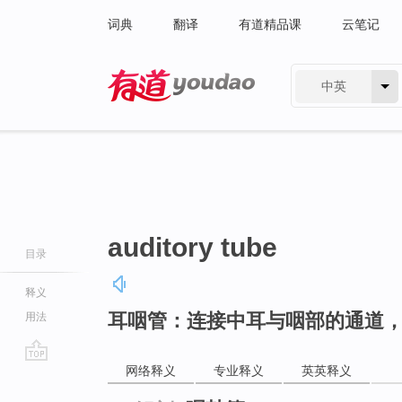
词典
翻译
有道精品课
云笔记
中英
有道 - 网易旗下搜索
auditory tube
目录
释义
耳咽管：连接中耳与咽部的通道
用法
网络释义
专业释义
英英释义
go
top