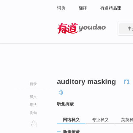
词典
翻译
有道精品课
中
有道 - 网易旗下搜索
auditory masking
目录
释义
听觉掩蔽
用法
例句
网络释义
专业释义
英英
go
听觉掩蔽