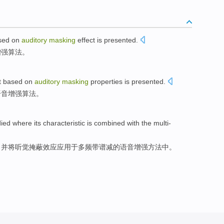
sed on
auditory
masking
effect
is
presented
.
增强
算法
。
t
based on
auditory
masking
properties
is presented.
语音
增强
算法。
died
where its
characteristic
is combined
with
the multi-
，
并
将听觉掩蔽效应应用
于
多频带
谱
减的语音增强方法中。