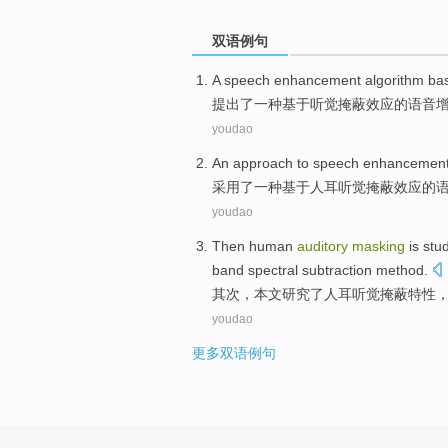
双语例句
A
speech
enhancement
algorithm
ba
提出
了
一种
基于
听觉
掩蔽
效应
的
语音
youdao
An
approach to
speech
enhancemen
采用了
一
种
基于
人耳听觉
掩蔽效应的
youdao
Then
human
auditory
masking
is
stu
band
spectral
subtraction
method
.
其次
，本文
研究
了
人
耳听觉
掩蔽
特性
youdao
更多双语例句