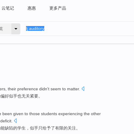
云笔记
惠惠
更多产品
英
ers
,
their
preference
didn
't
seem to
matter
.
的
偏好
似乎
也无关
紧要。
e been given
to
those
students
experiencing
the
other
deficit
.
功能
缺陷的
学生
，
似乎
只
给予
了
有限
的
关注
。