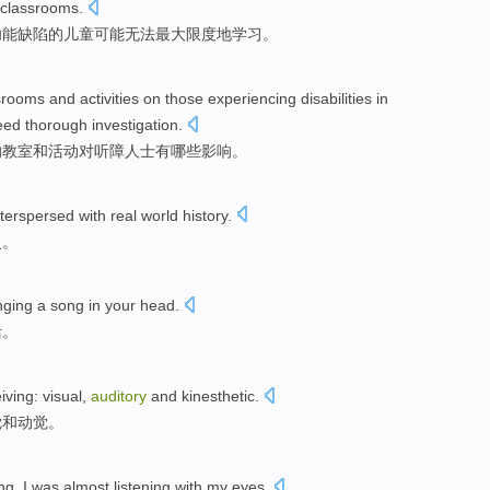
 classrooms
.
功能
缺陷
的
儿童
可能
无法
最大
限度
地
学习
。
srooms
and
activities
on
those experiencing
disabilities
in
eed
thorough
investigation
.
的
教室
和
活动
对
听
障人士有哪些
影响
。
nterspersed
with
real
world
history
.
史。
nging
a song
in
your head
.
活。
iving
:
visual
,
auditory
and
kinesthetic
.
觉
和
动觉
。
ng
, I was almost listening with my eyes.