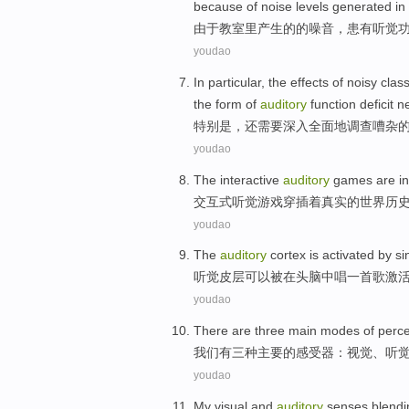
because
of
noise levels
generated
in
由于
教室里产生
的
的
噪音
，
患有
听觉
youdao
In particular
, the
effects
of
noisy
clas
the form of
auditory
function deficit
n
特别是
，还
需要
深入全面地
调查
嘈杂
youdao
The interactive
auditory
games
are i
交互式
听觉
游戏
穿插
着
真实的
世界
历
youdao
The
auditory
cortex
is activated
by si
听觉
皮层
可以
被
在
头脑
中唱
一首歌
激
youdao
There are
three
main
modes
of
perce
我们
有
三种
主要
的
感受器
：
视觉
、
听
youdao
My
visual
and
auditory
senses
blendi