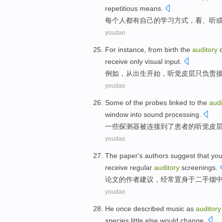
repetitious
means.
每个
人
都
有
自己
的
学习
方式
，
看
、
听
youdao
For instance
,
from
birth
the
auditory
receive only
visual
input.
例如
，
从
出生开始
，
听觉
皮层
只
负责
youdao
Some
of
the
probes
linked
to the
audi
window into
sound
processing
.
一些
探测器
被连接
到了患者
的
听觉
皮
youdao
The paper
's authors
suggest
that
you
receive
regular
auditory
screenings
.
论文
的
作者
建议
，
经常
置身
于
二手烟
youdao
He
once
described
music
as
auditory
species
little else
would
change
.