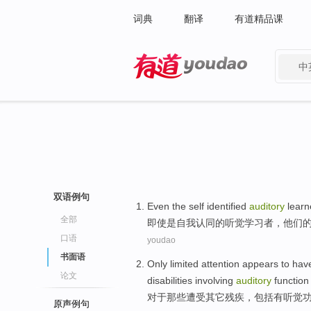
词典
翻译
有道精品课
中
有道 - 网易旗下搜索
双语例句
Even
the
self
identified
auditory
learn
全部
即使
是
自我
认同
的
听觉
学习者
，
他们
口语
youdao
书面语
Only
limited
attention
appears to
hav
论文
disabilities
involving
auditory
function
对于
那些
遭受
其它
残疾
，
包括
有
听觉
原声例句