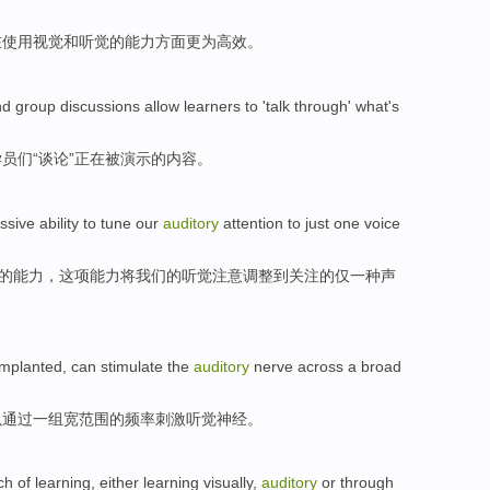
在
使用
视觉
和
听觉
的
能力方面
更为
高效
。
nd
group
discussions
allow
learners
to '
talk through
' what
's
学员
们“
谈论
”正在被演示的内容。
ssive
ability
to
tune
our
auditory
attention
to
just
one
voice
的
能力
，这项能力
将
我们的
听觉
注意
调整
到
关注的
仅
一种
声
 implanted
,
can
stimulate the
auditory
nerve
across
a
broad
以
通过
一
组宽
范围
的
频率
刺激
听觉
神经
。
ch
of
learning
, either learning
visually
,
auditory
or
through