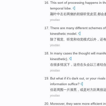
This sort of
processing
happens in
th
temporal
lobe
.
颞
叶
中
左右
两侧
的
初级
听觉
皮层
,都会
youdao
There are
many
different
schemes
of
kinesthetic
model.
除了
视觉
、
听觉
和
动觉
模式以外，
还
youdao
In
many
cases
the
thought
will
manife
kinesthetic
).
在
很多
情况下
，
这些
念头
会
以三者
结
youdao
But
what if
it
's dark
out,
or
your
rival
information
suffice
?
但
若
周围
一
片漆黑，
或是
对方
距离很
youdao
Moreover
,
they
were
more
efficient
in