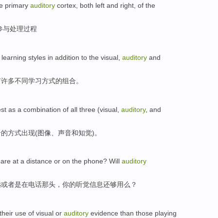
e
primary
auditory
cortex
,
both
left
and right, of the
参与
处理
过程
learning
styles
in addition
to the
visual
,
auditory
and
有
许多
不同
学习
方式
的
组合。
st
as a combination
of
all three (
visual
,
auditory
,
and
合
的
方式出现(
图像
、声音
和
知觉
)。
s
are
at
a
distance
or
on the
phone
? Will
auditory
远
或者
是
在
电话
那头，
你
的
听觉
信息
还够用么？
their
use
of
visual
or
auditory
evidence than those
playing