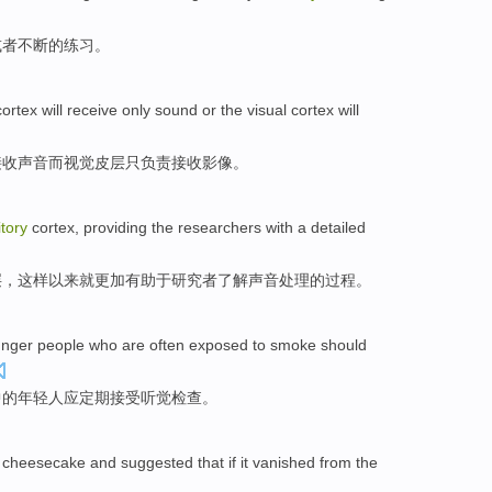
或者
不断
的练习。
cortex
will
receive
only
sound
or
the
visual
cortex will
接收
声音
而
视觉
皮层只负责接收
影像
。
tory
cortex
,
providing
the researchers
with a detailed
层
，这样以来就
更加有助于
研究者
了解
声音
处理
的
过程。
nger people who
are
often
exposed
to
smoke
should
中的
年轻人
应
定期
接受
听觉
检查。
cheesecake
and
suggested that
if
it
vanished
from
the