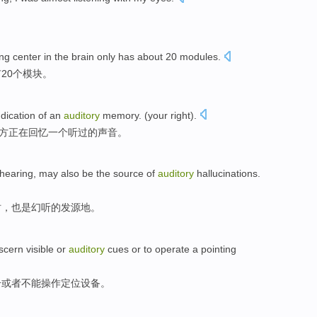
ing
center
in the
brain
only has about
20
modules
.
有
20个
模块。
ndication
of
an
auditory
memory
. (
your
right
).
方
正在
回忆
一
个听过的声音。
hearing
, may
also be
the
source
of
auditory
hallucinations
.
时
，也是
幻听
的
发源地
。
iscern
visible
or
auditory
cues
or
to operate
a
pointing
号
或者
不能
操作
定位
设备。