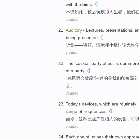
with
the Sims
.
不仅如此
，较之
玩
模拟
人生者，
他们
youdao
Auditory
-
Lectures
,
presentations
,
a
being
presented.
听觉
——
讲座
、
演示
和
小组
讨论
允许
youdao
The '
cocktail
party
effect
'
is
our
impre
at a party.
“
鸡尾酒
会
效应
”讲述的
是
我们
印象
深刻
音
。
youdao
Today
's
devices
,
which
are
routinely
range
of
frequencies
.
如今
，
这种
已被
广泛
植入
的
设备
，
可
youdao
Each
one
of us
has
their own
approa