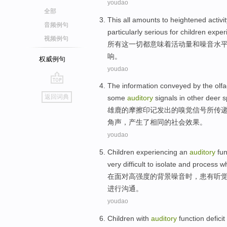
youdao
全部
This
all
amounts
to heightened activi
音频例句
particularly
serious
for
children
exper
视频例句
所有
这
一切都
意味着活动量
和
噪音
水
响。
权威例句
youdao
The
information
conveyed
by
the
olfa
go
返回词典
some
auditory
signals in
other
deer
s
top
雄
鹿
的
摩擦
印记发出
的
嗅觉
信号
所传
角声
，产生了相同的
社会
效果。
youdao
Children
experiencing an
auditory
fun
very
difficult
to
isolate
and
process
w
在
面对
高
强度
的
背景噪音
时
，
患有听
进行
沟通
。
youdao
Children
with
auditory
function
deficit