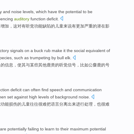
ty
and
noise
levels
,
which
have
the
potential
to
be
iencing
auditory
function
deficit
.
平
增加，
这
对
有
听觉
功能
缺陷
的
儿童
来说
有
更加
严重
的
潜在
影
ctory
signals
on a
buck
rub
make
it
the
social
equivalent
of
pecies
,
such as
trumpeting
by bull elk
.
递
的
信息
，
使
其
与
某些
其他
鹿
类
的
听觉
信号，
比如
公
麋鹿
的
号
ction
deficit
can often
find
speech
and
communication
hen
set
against
high
levels
of
background
noise
.
觉
功能
损伤的
儿童
往往
很难
把
语言
分离
出来进行
处理
，也很难
are
potentially
failing
to
learn
to their
maximum
potential