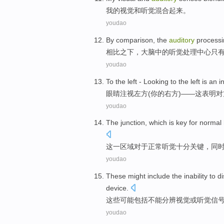
我
的
视觉
和
听觉
混合
起来。
youdao
By comparison
, the
auditory
process
相比
之下，
大脑
中的
听觉
处理
中心
只
youdao
To
the
left -
Looking
to the left is
an
i
眼睛注视左方(
你
的
右方
)——
这
表明
对
youdao
The
junction, which is
key
for
normal
这一
区域
对于
正常
听觉十分
关键
，
同
youdao
These
might
include
the inability to d
device
.
这些
可能
包括
不能
分辨
视觉
或
听觉
信
youdao