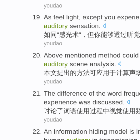
youdao
As feel
light,
except
you
experi
auditory
sensation
.
如同
“感光术”，
但
你
能够
透过
听觉
youdao
Above mentioned
method
could
auditory
scene
analysis
.
本文
提出
的
方法
可
应用
于
计算
声
youdao
The
difference
of
the
word
freq
experience was
discussed
.
讨论了
词语
使用过程
中
视觉
使用
youdao
An
information
hiding
model
is
i