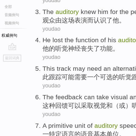
youdao
全部
The
auditory
knew
him
for the
p
音频例句
观众由
这场
表演
而
认识了
他
。
视频例句
youdao
权威例句
He
lost
the
function
of
his
audito
他
的
听觉
神经
丧失
了
功能
。
go
youdao
返回词典
top
This
track
may
need
an
alternat
此
跟踪
可能
需要
一个
可选
的
听觉
youdao
The
feedback
can
take
visual
a
这种
回馈
可以
采取
视觉
和
（
或
）
youdao
A
primitive
unit
of
auditory
spee
一
特定
语言
的
语音
基本
单位
。