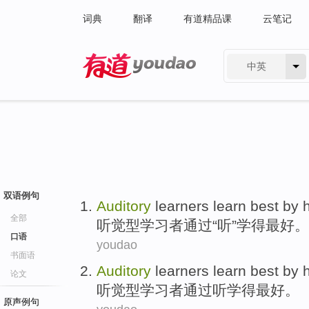
词典
翻译
有道精品课
云笔记
中英
有道 - 网易旗下搜索
双语例句
Auditory
learners
learn
best
by
全部
听觉型
学习者
通过
“
听
”
学
得
最好
。
口语
youdao
书面语
Auditory
learners
learn
best
by
论文
听觉型
学习者
通过
听
学
得最好
。
原声例句