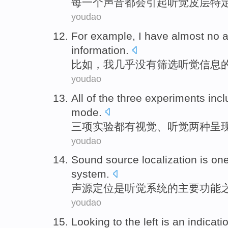
每
一个
声音
都会
引起
听觉
皮层
特
youdao
For example
,
I
have
almost
no
a
information
.
比如
，
我
几乎
没有
筛选
听觉
信息
youdao
All
of the
three
experiments
inc
mode
.
三项
实验
都
有
视觉
、
听觉
两种呈
youdao
Sound source
localization
is
one
system
.
声源
定位
是
听觉
系统
的
主要
功能
youdao
Looking
to
the
left is
an
indicati