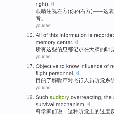
right
).
眼睛
注视
左方(
你
的
右方
)——
这
表
音。
youdao
All
of
this
information
is
recorde
memory
center
.
所有
这些
信息
都
记录
在
大脑
的
听
youdao
Objective to
know
influence
of
n
flight
personnel
.
目的
了解
噪声
对
飞行
人员
听觉
系
youdao
Such
auditory
overreacting
,
the
survival
mechanism
.
科学家们
说
，
这种
听觉
上
的
过度