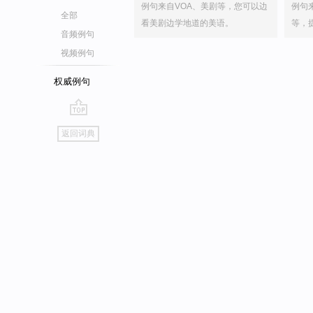
例句来自VOA、美剧等，您可以边
例句
全部
看美剧边学地道的美语。
等，
音频例句
视频例句
权威例句
go
返回词典
top