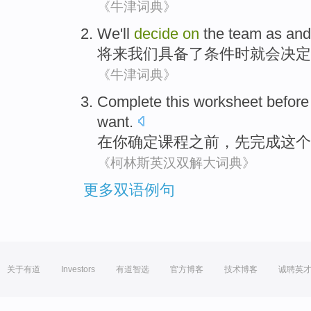
《牛津词典》
We
'll
decide
on
the
team
as an
将来我们
具备
了条件
时
就会
决定
《牛津词典》
Complete
this
worksheet
before
want.
在
你
确定
课程
之前
，先
完成
这个
《柯林斯英汉双解大词典》
更多双语例句
关于有道
Investors
有道智选
官方博客
技术博客
诚聘英