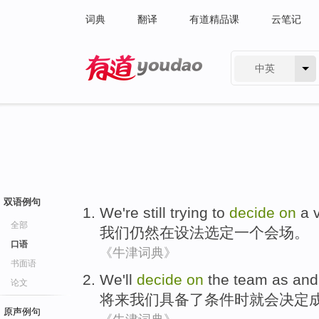
词典
翻译
有道精品课
云笔记
中英
有道 - 网易旗下搜索
双语例句
We
're still
trying to
decide
on
a
全部
我们
仍然
在
设法
选定
一个
会场
。
口语
《牛津词典》
书面语
We
'll
decide
on
the
team
as an
论文
将来我们
具备
了条件
时
就会
决定
原声例句