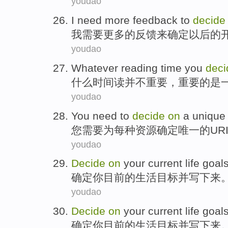
youdao
I
need
more
feedback
to
decide
我
需要
更多
的
反馈
来
确定
以后
的
youdao
Whatever
reading
time
you
deci
什么
时间
读
并不重要，重要的是
youdao
You
need to
decide
on
a unique
您
需要
为
每种
资源
确定
唯一
的
UR
youdao
Decide
on
your
current
life
goal
确定
你
目前
的
生活
目标
并
写
下来
youdao
Decide
on
your
current
life
goal
确定
你
目前
的
生活
目标
并
写
下来