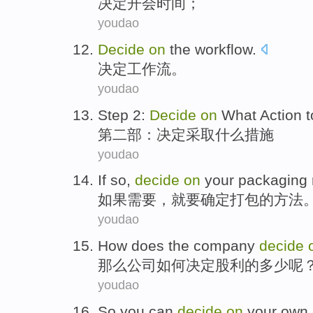
决定
开会
时间
；
youdao
Decide
on
the workflow
.
决定
工作流
。
youdao
Step 2
:
Decide
on
What
Action
t
第二
部：
决定
采取
什么
措施
youdao
If
so
,
decide
on
your packaging
如果
需要
，就要
确定
打包
的
方法
youdao
How
does the
company
decide
那么
公司
如何
决定
股利
的多少呢
youdao
So you
can
decide
on
your own