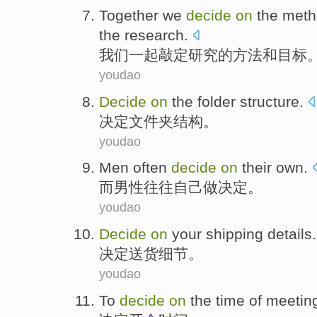
Together
we
decide
on
the
meth
the research.
我们
一起
敲定
研究的
方法
和
目标
youdao
Decide
on
the
folder
structure
.
决定
文件夹
结构
。
youdao
Men
often
decide
on
their own
.
而男性
往往
自己
做
决定
。
youdao
Decide
on
your shipping
details
.
决定
送货
细节
。
youdao
To
decide
on
the
time
of
meetin