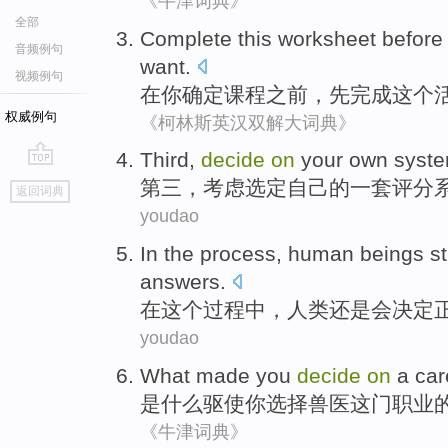
《牛津词典》
全部
Complete
this
worksheet
before
音频例句
want.
视频例句
在
你
确定
课程
之前
，先
完成
这个
权威例句
《柯林斯英汉双解大词典》
Third
,
decide
on
your own
syst
go
第三
，
考虑
选定
自己
的一
套
评分
返回词典
top
youdao
In
the
process
,
human beings
st
answers
.
在
这个
过程中
，
人类
还是
会
决定
youdao
What
made
you
decide
on
a
car
是什么
驱使
你
选择
兽医这门
职业
《牛津词典》