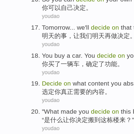
你
可以
自己
决定
。
youdao
Tomorrow
...
we
'll
decide
on
that
明天
的
事
，
让
我们
明天
再
做
决定
youdao
You
buy
a
car
. You
decide
on
yo
你
买
了一
辆车
，
确定
了
功能
。
youdao
Decide
on
what
content
you
abs
选定
你
真正
需要
的
内容
。
youdao
"
What
made
you
decide
on
this
“
是什么
让
你
决定搬
到
这栋
楼来？”
youdao