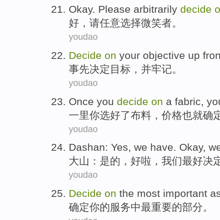
Okay
.
Please
arbitrarily
decide
好
，
请
任意
选择
微笑
者
。
youdao
Decide
on
your
objective
up fron
事先
决定
目标
，
并
牢记
。
youdao
Once
you
decide
on
a
fabric
, yo
一里
你
选
好
了
布料
，
价格
也
就
确
youdao
Dashan
:
Yes
, we have.
Okay
,
w
大山
：
是的
，
好啦
，
我们
最好
决
youdao
Decide
on
the
most
important
a
确定
你
的
服务
中最
重要
的
部分
。