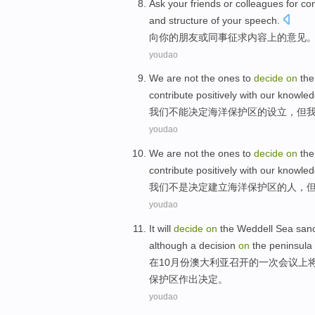
Ask
your
friends
or
colleagues
for
co
and
structure
of
your
speech
.
向
你
的
朋友
或
同事
征求
内容
上
的
意见
youdao
We
are not
the
ones to
decide
on
th
contribute
positively
with
our
knowled
我们
不能
决定
海洋
保护区
的
设立
，
但
youdao
We
are not
the ones
to
decide
on
th
contribute
positively
with
our
knowled
我们
不是
决定
建立
海洋
保护区
的
人，
youdao
It will
decide
on
the
Weddell
Sea
san
although
a decision
on
the
peninsula
在
10
月份
澳大利亚召开
的
一次
会议
上
保护区作出决定。
youdao