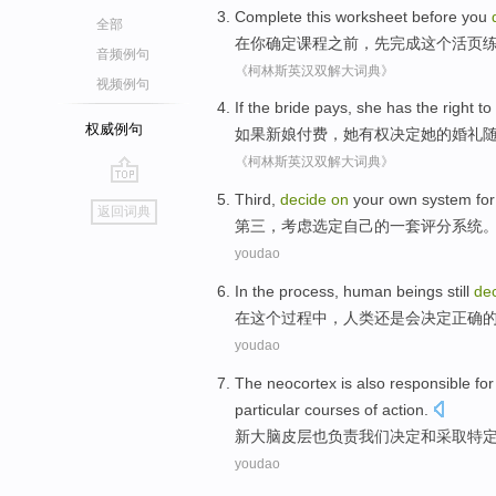
Complete
this
worksheet
before
you
全部
在
你
确定
课程
之前
，先
完成
这个
活页
音频例句
《柯林斯英汉双解大词典》
视频例句
If
the bride
pays
,
she
has the right to
权威例句
如果
新娘
付费
，
她
有权
决定
她
的
婚礼
《柯林斯英汉双解大词典》
go
Third
,
decide
on
your own
system
fo
返回词典
top
第三
，
考虑
选定
自己
的一
套
评分
系统
youdao
In
the
process
,
human beings
still
de
在
这个
过程中
，
人类
还是
会
决定
正确
youdao
The neocortex
is also
responsible for
particular
courses of
action
.
新
大脑皮层
也
负责
我们
决定
和
采取
特
youdao