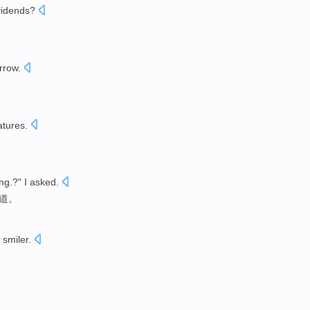
vidends
?
rrow.
atures
.
ing
.?"
I
asked
.
道。
 smiler
.