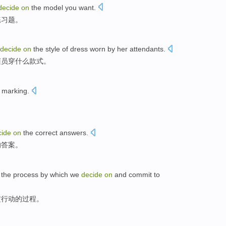
decide
on
the model you want.
练习题
。
decide
on
the
style
of
dress
worn by her attendants.
随员
穿什么
款式
。
r marking
.
。
cide
on
the
correct
answers
.
的
答案
。
the
process
by which
we
decide
on
and
commit to
定
行动
的
过程
。