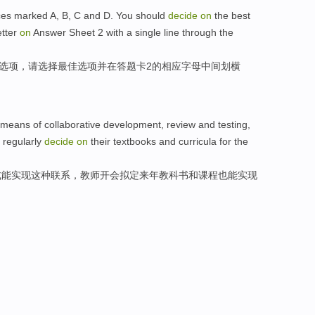
ces
marked
A
,
B
,
C
and
D.
You
should
decide
on
the
best
etter
on
Answer
Sheet
2
with a single line through the
选项
，
请
选择
最佳
选项
并
在
答题卡
2
的
相应
字母
中间划横
means
of collaborative
development
,
review
and
testing
,
regularly
decide
on
their textbooks
and
curricula for the
式
能实现
这种
联系
，
教师
开会
拟定
来年
教科书
和
课程
也
能实现