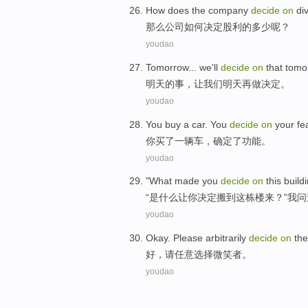
How
does the
company
decide
on
di
那么
公司
如何
决定
股利
的多少呢？
youdao
Tomorrow
...
we
'll
decide
on
that
tomo
明天
的
事
，
让
我们
明天
再
做
决定
。
youdao
You
buy
a
car
. You
decide
on
your
fe
你
买
了一
辆车
，
确定
了
功能
。
youdao
"
What
made
you
decide
on
this build
“
是什么
让
你
决定搬
到
这栋
楼来？”
我
问
youdao
Okay
.
Please
arbitrarily
decide
on
the
好
，
请
任意
选择
微笑
者
。
youdao