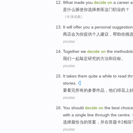
What
made
you
decide
on
a
career
a
是什么
驱使
你
选择
兽医这门
职业
的？
《牛津词典》
I
t will offer you a personal suggestio
商
店会为你提供个人建议，帮助你挑
youdao
Together
we
decide
on
the
methodol
我们
一起
敲定
研究的
方法
和
目标
。
youdao
It takes
them
quite
a
while
to
read
th
stories
.
要
看
完
所有的
参赛
作品，
他们
得
花
上
youdao
You should
decide
on
the best
choice
with
a
single line
through
the
centre.
选择
最
恰当
的答案
，
并
在答题卡
2
相应
youdao