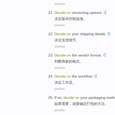
youdao
Decide
on
versioning
options
.
决定
版本控制
选项
。
youdao
Decide
on
your shipping
details
.
决定
送货
细节
。
youdao
Decide
on
the
vendor
format
.
判断
商家
的
格式
。
youdao
Decide
on
the workflow
.
决定
工作流
。
youdao
If
so
,
decide
on
your packaging
meth
如果
需要
，就要
确定
打包
的
方法
。
youdao