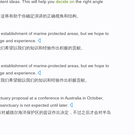
ntent
ideas
.
This
will
help
you
decide
on
the
right
angle
。
这
将
有助于
你
确定
演讲
的
正确
视角
和
结构
。
e
establishment
of
marine
protected areas
,
but
we
hope to
ge
and
experience
.
我们
希望
以
我们
的
知识
和
经验
作出
积极
的
贡献
。
e
establishment
of
marine-protected
areas,
but
we
hope
to
ge
and
experience
.
但
我们
希望
能
以
我们
的
知识
和
经验
作出
积极
贡献
。
ctuary
proposal
at
a
conference
in Australia
in October
,
sanctuary is not expected until
later
.
将对威德尔
海洋
保护区
的
提议
作出
决定，
不过
之后才会
对
半岛