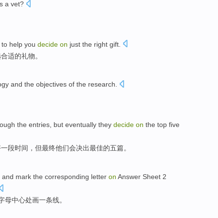
s a
vet
?
n to help you
decide
on
just the right gift.
选合适的礼物。
ogy
and
the
objectives
of the research.
rough
the
entries
,
but
eventually
they
decide
on
the
top
five
好
一
段时间
，
但
最终
他们
会
决出
最佳
的
五
篇。
and
mark
the
corresponding
letter
on
Answer Sheet
2
字母
中心处画
一
条
线。