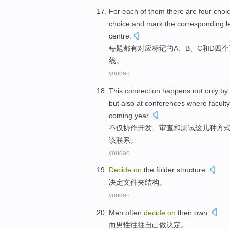
For each
of
them
there are
four
choi
choice
and
mark the
corresponding
l
centre
.
每
题都
有
对应标记
的
A
、
B
、
C
和
D
四个
线
。
youdao
This
connection
happens
not only
by
but also
at conferences where
faculty
coming
year.
不仅
协作
开发
、
审查
和
测试
这
几种
方
该联系。
youdao
Decide
on
the
folder
structure
.
决定
文件夹
结构
。
youdao
Men
often
decide
on
their own
.
而男性
往往
自己
做
决定
。