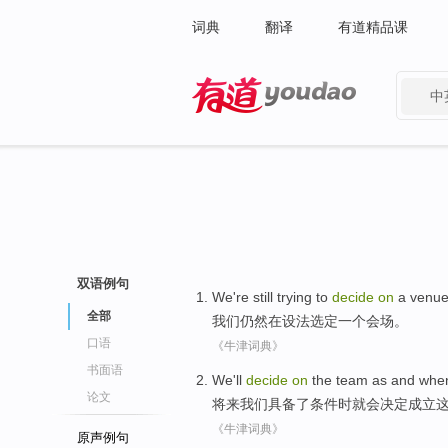
词典
翻译
有道精品课
中
有道 - 网易旗下搜索
双语例句
We
're still
trying to
decide
on
a
venu
全部
我们
仍然
在
设法
选定
一个
会场
。
口语
《牛津词典》
书面语
We
'll
decide
on
the
team
as and
whe
论文
将来我们
具备
了条件
时
就会
决定
成立
《牛津词典》
原声例句