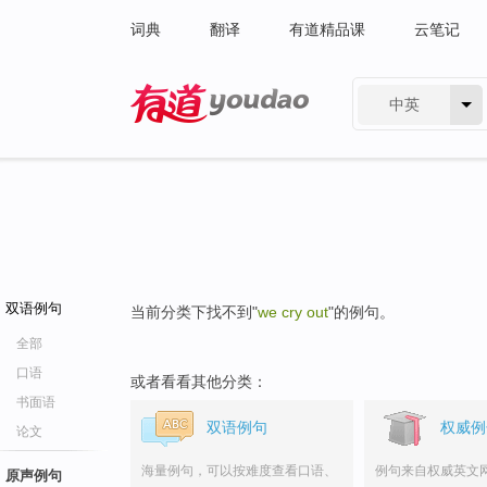
词典
翻译
有道精品课
云笔记
中英
有道 - 网易旗下搜索
双语例句
当前分类下找不到"
we cry out
"的例句。
全部
口语
或者看看其他分类：
书面语
双语例句
权威例
论文
海量例句，可以按难度查看口语、
例句来自权威英文
原声例句