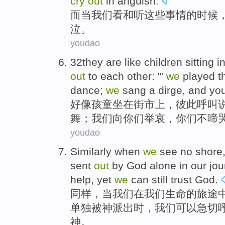
cry
out
in
anguish
.
而
当
我们
看
和
听
这些
事情
的时候
泣
。
youdao
32they are
like
children
sitting
in
out
to
each other
: "'
we
played th
dance
;
we
sang a dirge, and
yo
好像
孩童
坐在
街市上
，
彼此
呼叫
舞
；我们
向你们举哀
，你们不啼哭
youdao
Similarly
when
we
see
no
shore
sent
out
by
God
alone
in
our
jou
help
,
yet
we
can
still
trust
God.
同样
，
当
我们
在
我们
生命
的
旅途
单独
被
神
派出
时，我们
可以
急切
神。