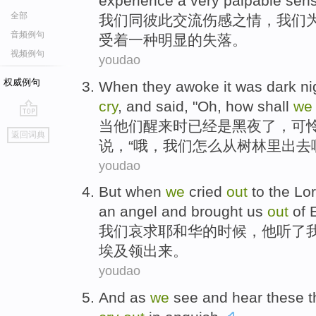
experience
a
very
palpable
sen
全部
我们
同
彼此
交流伤感之情，我们
音频例句
受
着
一
种
明显
的失落。
视频例句
youdao
权威例句
When
they
awoke
it
was
dark ni
cry
,
and
said
, "
Oh
,
how shall
we
当
他们
醒来
时已经
是
黑夜
了，
可
go
返回词典
top
说
，“
哦
，
我们
怎么
从
树林里出去
youdao
But
when
we
cried
out
to
the Lo
an angel and
brought
us
out
of
我们
哀求
耶和华
的
时候
，
他
听了
埃及领出来
。
youdao
And
as
we
see
and
hear
these
t