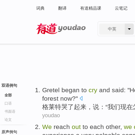
词典
翻译
有道精品课
云笔记
中英
有道 - 网易旗下搜索
双语例句
Gretel began
to
cry
and
said
: "
H
全部
forest
now
?"
口语
格
莱特
哭了起来
，
说
：“
我们
现在
书面语
youdao
论文
We
reach
out
to
each other
,
we
原声例句