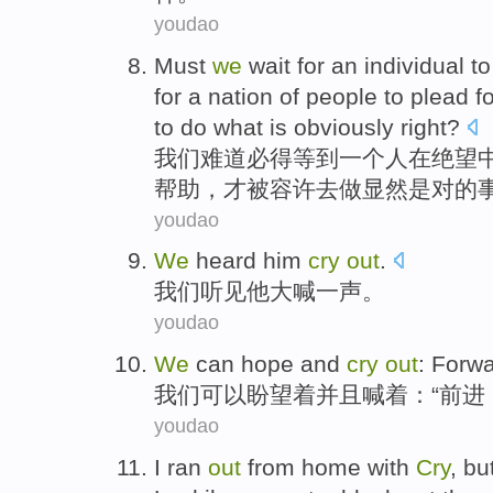
youdao
Must
we
wait for
an
individual
t
for a nation
of
people
to
plead fo
to
do what
is
obviously
right
?
我们
难道
必得
等到
一个
人
在
绝望
帮助
，
才
被
容许
去
做
显然
是
对的
youdao
We
heard
him
cry
out
.
我们
听见
他
大喊
一声
。
youdao
We
can
hope
and
cry
out
:
Forwa
我们
可以
盼望着
并且
喊
着：“
前进
youdao
I
ran
out
from
home with
Cry
,
bu