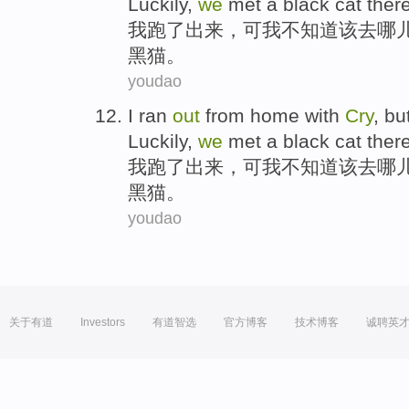
Luckily,
we
met
a
black
cat
there
我
跑了
出来
，
可
我
不
知道该
去
哪
黑猫
。
youdao
I
ran
out
from
home with
Cry
,
bu
Luckily,
we
met
a
black
cat
there
我
跑了
出来
，
可
我
不
知道该
去
哪
黑猫
。
youdao
关于有道
Investors
有道智选
官方博客
技术博客
诚聘英