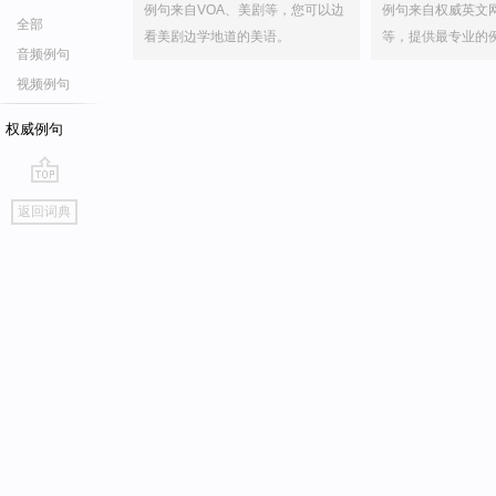
例句来自VOA、美剧等，您可以边
例句来自权威英文
全部
看美剧边学地道的美语。
等，提供最专业的
音频例句
视频例句
权威例句
go
返回词典
top