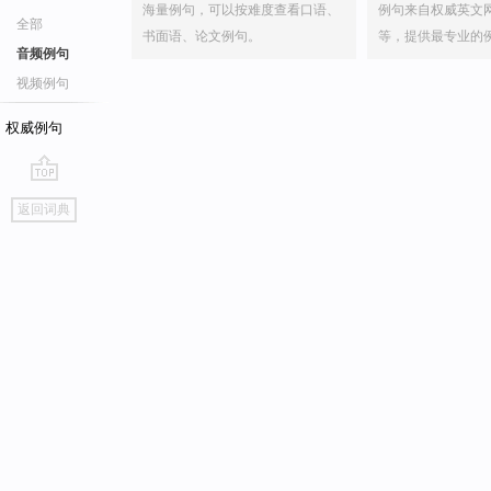
海量例句，可以按难度查看口语、
例句来自权威英文
全部
书面语、论文例句。
等，提供最专业的
音频例句
视频例句
权威例句
go
返回词典
top