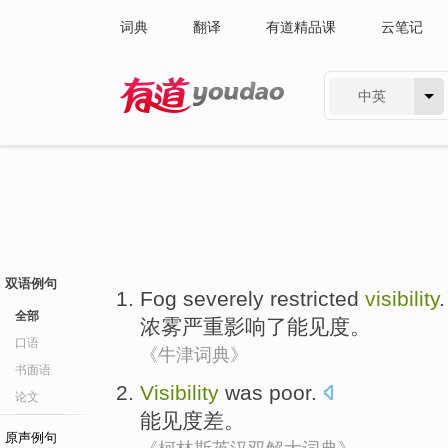
词典
翻译
有道精品课
云笔记
中英
有道 - 网易旗下搜索
双语例句
Fog
severely
restricted
visibility
.
全部
浓雾
严重影响
了
能见度
。
口语
《牛津词典》
书面语
Visibility
was
poor
.
论文
能见度
差
。
原声例句