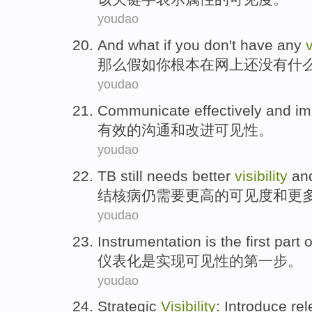
youdao
And what
if
you
don't have any
v
那么
假如
你
根本在网上还没有什
youdao
Communicate
effectively
and
im
有效
的
沟通
和
改进
可见性
。
youdao
TB
still
needs
better
visibility
an
结核病
仍
需要
更高
的
可见度
和
更
youdao
Instrumentation
is
the first
part
o
仪表化
是
实现可见性
的
第
一步
。
youdao
Strategic
Visibility
:
Introduce
re