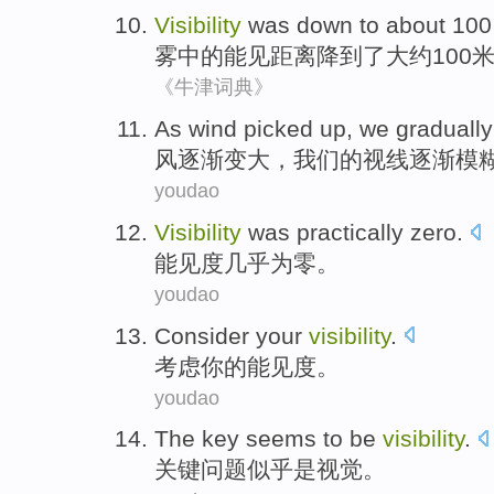
Visibility
was
down
to
about
10
雾
中的
能
见
距离
降
到了
大约
100
《牛津词典》
As wind
picked up,
we
gradually
风
逐渐
变大，
我们
的
视线
逐渐模
youdao
Visibility
was
practically
zero
.
能见度
几乎
为零
。
youdao
Consider
your
visibility
.
考虑
你
的
能见度
。
youdao
The key
seems to
be
visibility
.
关键
问题
似乎
是
视觉
。