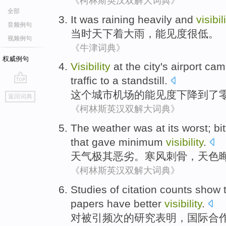
《柯林斯英汉双解大词典》
全部
It
was
raining
heavily and
visibil
音频例句
当时
天下着
大雨，
能见度
很
低。
视频例句
《牛津词典》
权威例句
Visibility
at
the
city
's
airport
cam
traffic
to a standstill
.
go
这个
城市
机场
的
能见度下降
到了
返回词典
top
《柯林斯英汉双解大词典》
The weather
was
at its worst
;
bit
that gave minimum
visibility
.
天气
极其
恶劣
。
寒风
刺骨
，
天色
《柯林斯英汉双解大词典》
Studies
of
citation
counts
show 
papers
have
better
visibility
.
对
被引频次
的
研究
表明
，
国际
合