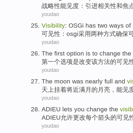
战略性
能见度
：
引进
相关性
和
焦
youdao
Visibility
:
OSGi has
two
ways
of
可见
性：
osgi
采用
两种
方式
确保
youdao
The first
option
is
to
change
the
第一
个
选项
是
改变
该
方法
的
可见
youdao
The moon
was
nearly
full and
vi
天上挂着
将近
满月
的月亮，
能见
youdao
ADIEU lets
you
change
the
visib
ADIEU
允许
更改
每个箭头的
可见
youdao