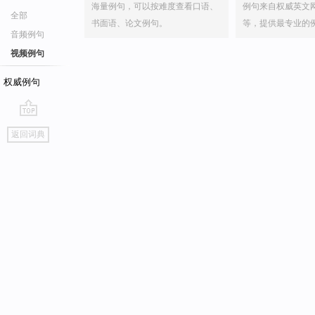
海量例句，可以按难度查看口语、
例句来自权威英文
全部
书面语、论文例句。
等，提供最专业的
音频例句
视频例句
权威例句
go
返回词典
top